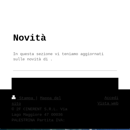
Novità
In questa sezione vi teniamo aggiornati
sulle novità di .
Accedi
Stampa
|
Mappa del
Vista web
sito
© 2F CINERENT S.R.L. Via
Lago Maggiore 47 00036
PALESTRINA Partita IVA: