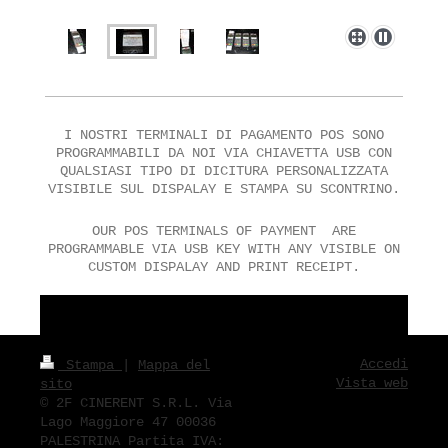
I NOSTRI TERMINALI DI PAGAMENTO POS SONO
PROGRAMMABILI DA NOI VIA CHIAVETTA USB CON
QUALSIASI TIPO DI DICITURA PERSONALIZZATA
VISIBILE SUL DISPALAY E STAMPA SU SCONTRINO.
OUR POS TERMINALS OF PAYMENT ARE
PROGRAMMABLE VIA USB KEY WITH ANY VISIBLE ON
CUSTOM DISPALAY AND PRINT RECEIPT.
Accedi
Stampa
|
Mappa del
Vista web
sito
© 2F CINERENT S.R.L. Via
Lago Maggiore 47 00036
PALESTRINA Partita IVA: